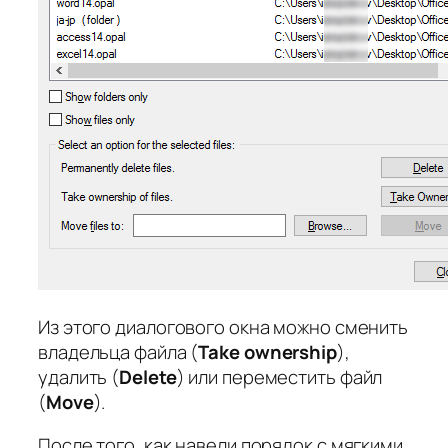
Из этого диалогового окна можно сменить
владельца файла (
Take ownership
),
удалить (
Delete
) или переместить файл
(
Move
).
После того, как навели порядок с мягкими