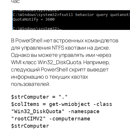
час
В PowerShell нет встроенных командлетов
для управления NTFS квотами на диске.
Однако вы можете управлять ими через
WMI класс Win32_DiskQuota. Например,
следующий PowerShell скрипт выведет
информацию о текущих квотах
пользователей.
$strComputer = "."
$colItems = get-wmiobject -class
"Win32_DiskQuota" -namespace
"rootCIMV2" -computername
$strComputer