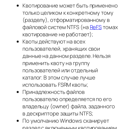
Квотирование может быть применено
только целиком к конкретному тому
(разделу), отформатированному в
файловой систем NTFS (на
ReFS
томах
квотирование не работает);
Квоты действуют на всех
пользователей, хранящих свои
данные на данном разделе. Нельзя
применить квоту на группу
пользователей или отдельный
каталог. В этом случае лучше
использовать FSRM квоты;
Принадлежность файлов
пользователю определяется по его
владельцу (owner) файла, заданного
в дескрипторе защиты NTFS;
По умолчанию Windows сканирует
раздел с включенным квотированием