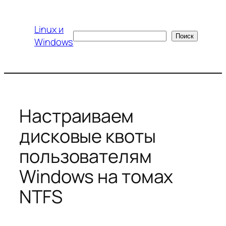
Перейти
к
Linux и
содержимому
Поиск
Поиск
Windows
Настраиваем
дисковые квоты
пользователям
Windows на томах
NTFS