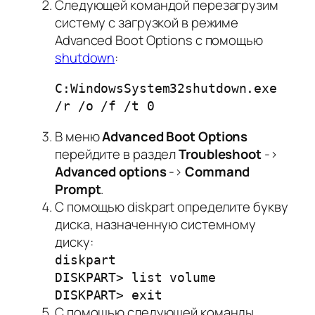
Следующей командой перезагрузим
систему с загрузкой в режиме
Advanced Boot Options с помощью
shutdown
:
C:WindowsSystem32shutdown.exe
/r /o /f /t 0
В меню
Advanced Boot Options
перейдите в раздел
Troubleshoot
->
Advanced options
->
Command
Prompt
.
С помощью diskpart определите букву
диска, назначенную системному
диску:
diskpart
DISKPART> list volume
DISKPART> exit
С помощью следующей команды