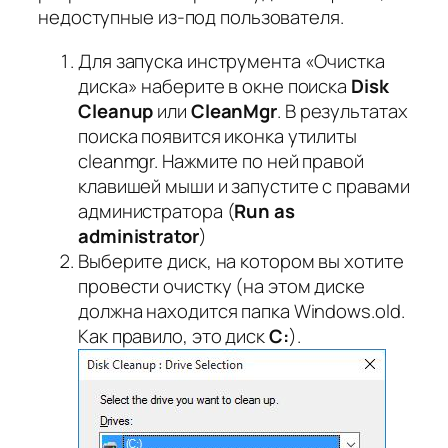
недоступные из-под пользователя.
Для запуска инструмента «Очистка
диска» наберите в окне поиска
Disk
Cleanup
или
CleanMgr
. В результатах
поиска появится иконка утилиты
cleanmgr. Нажмите по ней правой
клавишей мыши и запустите с правами
администратора (
Run as
administrator
)
Выберите диск, на котором вы хотите
провести очистку (на этом диске
должна находится папка Windows.old.
Как правило, это диск
C:
).