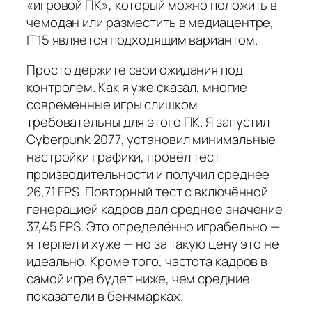
«игровой ПК», который можно положить в
чемодан или разместить в медиацентре,
IT15 является подходящим вариантом.
Просто держите свои ожидания под
контролем. Как я уже сказал, многие
современные игры слишком
требовательны для этого ПК. Я запустил
Cyberpunk 2077
, установил минимальные
настройки графики, провёл тест
производительности и получил среднее
26,71 FPS. Повторный тест с включённой
генерацией кадров дал среднее значение
37,45 FPS. Это определённо играбельно —
я терпел и хуже — но за такую цену это не
идеально. Кроме того, частота кадров в
самой игре будет ниже, чем средние
показатели в бенчмарках.