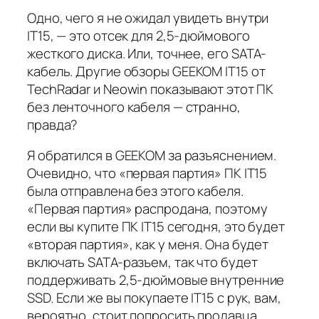
Одно, чего я
не ожидал
увидеть внутри
IT15, — это отсек для 2,5-дюймового
жесткого диска. Или, точнее, его
SATA-
кабель
. Другие обзоры GEEKOM IT15 от
TechRadar и Neowin показывают этот ПК
без ленточного кабеля — странно,
правда?
Я обратился в GEEKOM за разъяснением.
Очевидно, что «первая партия» ПК IT15
была отправлена без этого кабеля.
«Первая партия» распродана, поэтому
если вы купите ПК IT15 сегодня, это будет
«вторая партия», как у меня. Она будет
включать SATA-разъем, так что будет
поддерживать 2,5-дюймовые внутренние
SSD. Если же вы покупаете IT15 с рук, вам,
вероятно, стоит попросить продавца