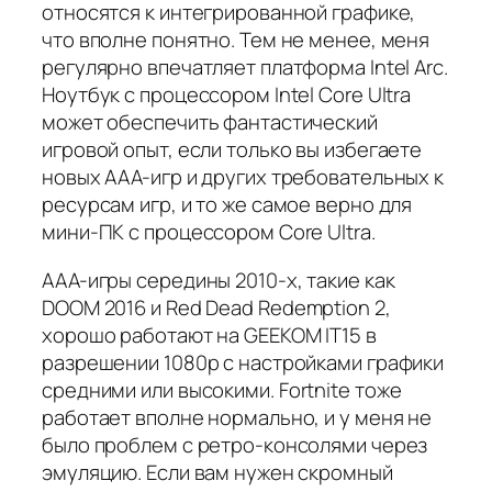
относятся к интегрированной графике,
что вполне понятно. Тем не менее, меня
регулярно впечатляет платформа Intel Arc.
Ноутбук с процессором Intel Core Ultra
может
обеспечить фантастический
игровой опыт, если только вы избегаете
новых AAA-игр и других требовательных к
ресурсам игр, и то же самое верно для
мини-ПК с процессором Core Ultra.
AAA-игры середины 2010-х, такие как
DOOM 2016
и
Red Dead Redemption 2
,
хорошо работают на GEEKOM IT15 в
разрешении 1080p с настройками графики
средними или высокими.
Fortnite
тоже
работает вполне нормально, и у меня не
было проблем с ретро-консолями через
эмуляцию. Если вам нужен скромный