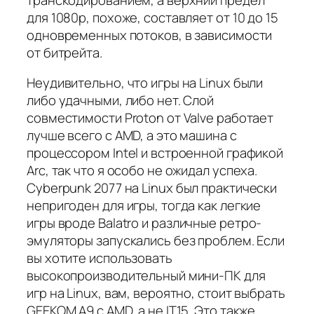
для 1080p, похоже, составляет от 10 до 15
одновременных потоков, в зависимости
от битрейта.
Неудивительно, что игры на Linux были
либо удачными, либо нет. Слой
совместимости Proton от Valve работает
лучше всего с AMD, а это машина с
процессором Intel и встроенной графикой
Arc, так что я особо не ожидал успеха.
Cyberpunk 2077
на Linux был практически
непригоден для игры, тогда как легкие
игры вроде
Balatro
и различные ретро-
эмуляторы запускались без проблем. Если
вы хотите использовать
высокопроизводительный мини-ПК для
игр на Linux, вам, вероятно, стоит выбрать
GEEKOM A9 с AMD, а не IT15. Это также