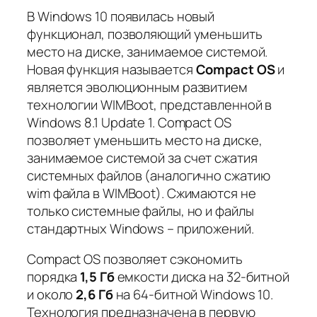
В Windows 10 появилась новый
функционал, позволяющий уменьшить
место на диске, занимаемое системой.
Новая функция называется
Compact OS
и
является эволюционным развитием
технологии WIMBoot, представленной в
Windows 8.1 Update 1. Compact OS
позволяет уменьшить место на диске,
за
нимаемое системой за счет сжатия
системных файлов (аналогично сжатию
wim файла в WIMBoot). Сжимаются не
только системные файлы, но и файлы
стандартных Windows – приложений.
Compact OS позволяет сэкономить
порядка
1,5 Гб
емкости диска на 32-битной
и около
2,6 Гб
на 64-битной Windows 10.
Технология предназначена в первую