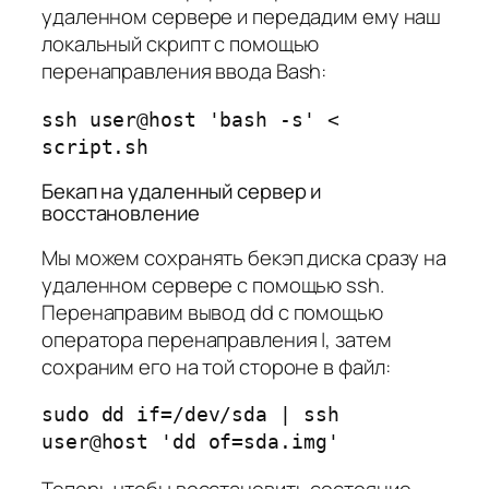
удаленном сервере и передадим ему наш
локальный скрипт с помощью
перенаправления ввода Bash:
ssh user@host 'bash -s' <
script.sh
Бекап на удаленный сервер и
восстановление
Мы можем сохранять бекэп диска сразу на
удаленном сервере с помощью ssh.
Перенаправим вывод dd с помощью
оператора перенаправления |, затем
сохраним его на той стороне в файл:
sudo dd if=/dev/sda | ssh
user@host 'dd of=sda.img'
Теперь чтобы восстановить состояние