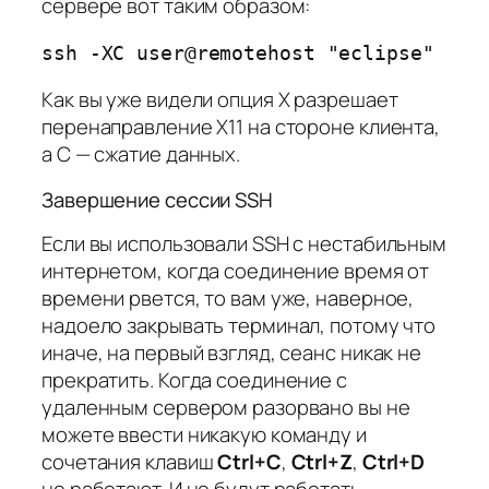
сервере вот таким образом:
ssh -XC user@remotehost "eclipse"
Как вы уже видели опция X разрешает
перенаправление X11 на стороне клиента,
а С — сжатие данных.
Завершение сессии SSH
Если вы использовали SSH с нестабильным
интернетом, когда соединение время от
времени рвется, то вам уже, наверное,
надоело закрывать терминал, потому что
иначе, на первый взгляд, сеанс никак не
прекратить. Когда соединение с
удаленным сервером разорвано вы не
можете ввести никакую команду и
сочетания клавиш
Ctrl+C
,
Ctrl+Z
,
Ctrl+D