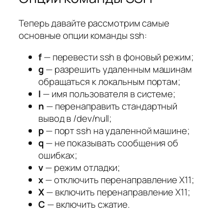
Теперь давайте рассмотрим самые
основные опции команды ssh:
f
— перевести ssh в фоновый режим;
g
— разрешить удаленным машинам
обращаться к локальным портам;
l
— имя пользователя в системе;
n
— перенаправить стандартный
вывод в /dev/null;
p
— порт ssh на удаленной машине;
q
— не показывать сообщения об
ошибках;
v
— режим отладки;
x
— отключить перенаправление X11;
X
— включить перенаправление Х11;
C
— включить сжатие.