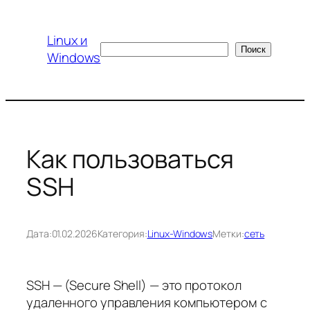
Перейти
к
Linux и
содержимому
Поиск
Поиск
Windows
Как пользоваться
SSH
Дата:
01.02.2026
Категория:
Linux-Windows
Метки:
сеть
SSH — (Secure Shell) — это протокол
удаленного управления компьютером с