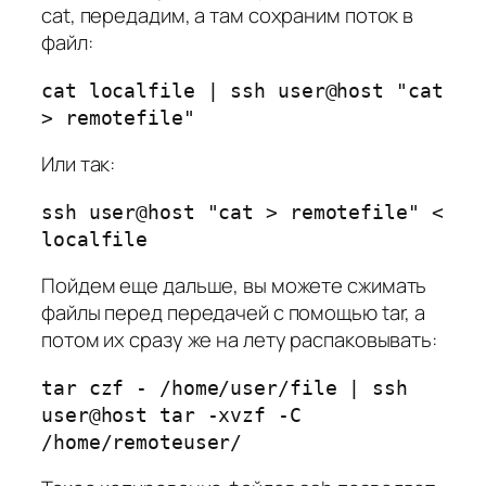
cat, передадим, а там сохраним поток в
файл:
cat localfile | ssh user@host "cat
> remotefile"
Или так:
ssh user@host "cat > remotefile" <
localfile
Пойдем еще дальше, вы можете сжимать
файлы перед передачей с помощью tar, а
потом их сразу же на лету распаковывать:
tar czf - /home/user/file | ssh
user@host tar -xvzf -C
/home/remoteuser/