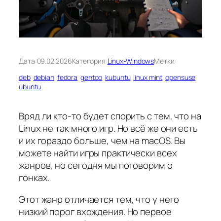
Дата:
09.02.2026
Категория:
Linux-Windows
Метки:
deb
debian
fedora
gentoo
kubuntu
linux mint
opensuse
ubuntu
Вряд ли кто-то будет спорить с тем, что на
Linux не так много игр. Но всё же они есть
и их гораздо больше, чем на macOS. Вы
можете найти игры практически всех
жанров, но сегодня мы поговорим о
гонках.
Этот жанр отличается тем, что у него
низкий порог вхождения. Но первое