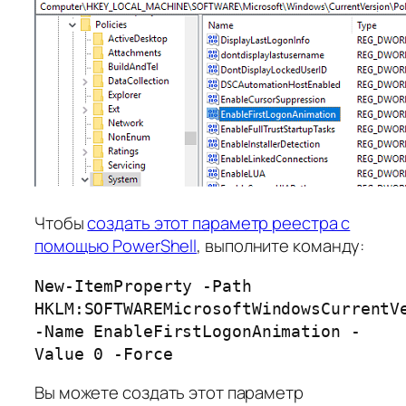
Чтобы
создать этот параметр реестра с
помощью PowerShell
, выполните команду:
New-ItemProperty -Path
HKLM:SOFTWAREMicrosoftWindowsCurrentV
-Name EnableFirstLogonAnimation -
Value 0 -Force
Вы можете создать этот параметр