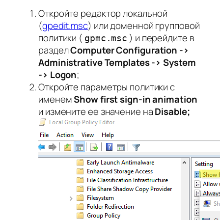
Откройте редактор локальной
(
gpedit.msc
) или доменной групповой
политики (
) и перейдите в
gpmc.msc
раздел
Computer Configuration ->
Administrative Templates -> System
-> Logon
;
Откройте параметры политики с
именем
Show first sign-in animation
и измените ее значение на
Disable;