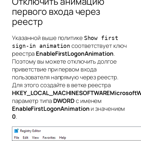
Отключить анимацию
первого входа через
реестр
Указанной выше политике
Show first
соответствует ключ
sign-in animation
реестра
EnableFirstLogonAnimation
.
Поэтому вы можете отключить долгое
приветствие при первом входа
пользователя напрямую через реестр.
Для этого создайте в ветке реестра
HKEY_LOCAL_MACHINESOFTWAREMicrosoftWin
параметр типа
DWORD
с именем
EnableFirstLogonAnimation
и значением
0
.