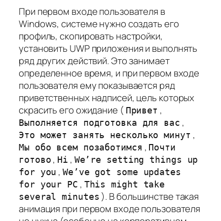
При первом входе пользователя в
Windows, системе нужно создать его
профиль, скопировать настройки,
установить UWP приложения и выполнять
ряд других действий. Это занимает
определенное время, и при первом входе
пользователя ему показывается ряд
приветственных надписей, цель которых
скрасить его
ожидание (
,
Привет
,
Выполняется подготовка для вас
,
Это может занять несколько минут
,
Мы обо всем позаботимся
Почти
,
,
готово
Hi
We’re setting things up
,
for you
We’ve got some updates
,
for your PC
This might take
). В большинстве такая
several minutes
анимация при первом входе пользователя
не нужна (особенно на корпоративном