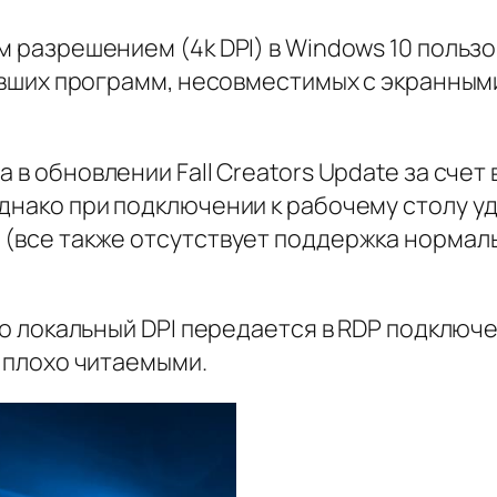
 разрешением (4k DPI) в Windows 10 пользо
евших программ, несовместимых с экранным
на
в обновлении Fall Creators Update за сч
днако при подключении к рабочему столу у
 (все также отсутствует поддержка нормал
ю локальный DPI передается в RDP подключен
 плохо читаемыми.