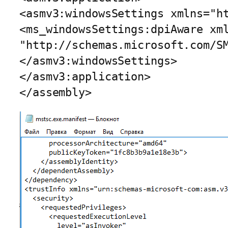
<asmv3:windowsSettings xmlns="h
<ms_windowsSettings:dpiAware xm
"http://schemas.microsoft.com/S
</asmv3:windowsSettings>
</asmv3:application>
</assembly>