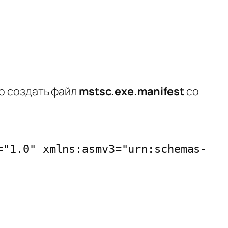
но создать файл
mstsc.exe.manifest
со
="1.0" xmlns:asmv3="urn:schemas-