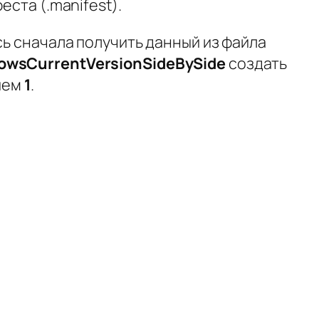
ста (.manifest).
ь сначала получить данный из файла
wsCurrentVersionSideBySide
создать
ием
1
.