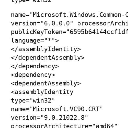
name="Microsoft.Windows.Common-
version="6.0.0.0" processorArch
publicKeyToken="6595b64144ccf1d
language="*">
</assemblyIdentity>
</dependentAssembly>
</dependency>
<dependency>
<dependentAssembly>
<assemblyIdentity
type="win32"
name="Microsoft.VC90.CRT"
version="9.0.21022.8"
processorArchitecture="amd64"