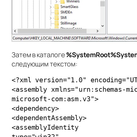
Затем в каталоге
%SystemRoot%Syste
следующим текстом:
<?xml version="1.0" encoding="U
<assembly xmlns="urn:schemas-mi
microsoft-com:asm.v3">
<dependency>
<dependentAssembly>
<assemblyIdentity
type="win32"