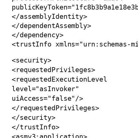
publicKeyToken="1fc8b3b9a1e18e3
</assemblyIdentity>
</dependentAssembly>
</dependency>
<trustInfo xmlns="urn:schemas-m
<security>
<requestedPrivileges>
<requestedExecutionLevel
level="asInvoker"
uiAccess="false"/>
</requestedPrivileges>
</security>
</trustInfo>
<asmv3:application>