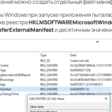
жений можно создать отдельный файл манифе
бы Windows при запуске приложения пыталас
тке реестра
HKLMSOFTWAREMicrosoftWindo
eferExternalManifest
и десятичным значен