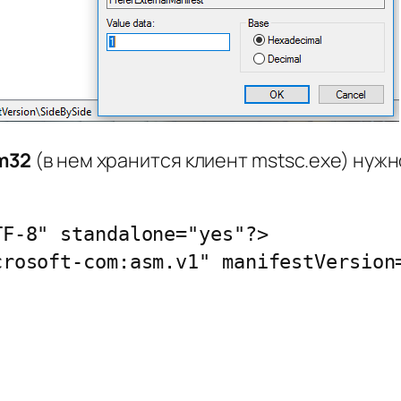
m32
(в нем хранится клиент mstsc.exe) нуж
TF-8" standalone="yes"?>
crosoft-com:asm.v1" manifestVersion