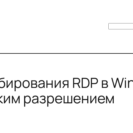
Поиск
ирования RDP в Win
оким разрешением