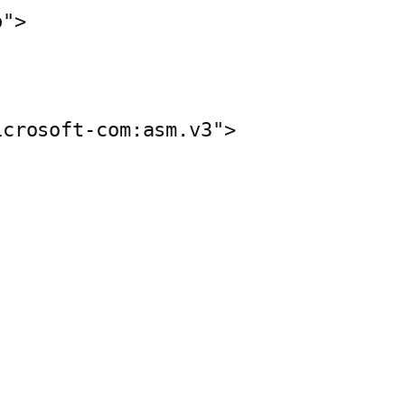
b">
icrosoft-com:asm.v3">