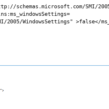
ttp://schemas.microsoft.com/SMI/200
lns:ms_windowsSettings=
MI/2005/WindowsSettings" >false</ms