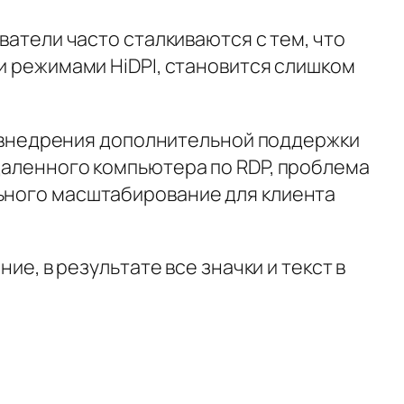
ватели часто сталкиваются с тем, что
и режимами HiDPI, становится слишком
ет внедрения дополнительной поддержки
даленного компьютера по RDP, проблема
ьного масштабирование для клиента
ие, в результате все значки и текст в