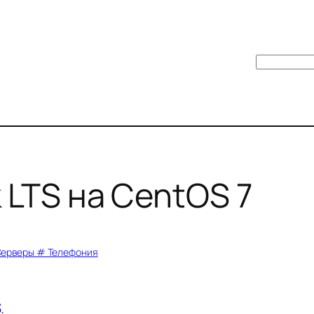
Поиск
 LTS на CentOS 7
Серверы # Телефония
S
.