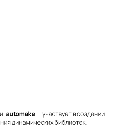
и;
automake
— участвует в создании
ния динамических библиотек.