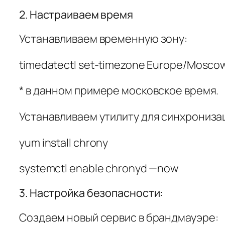
2. Настраиваем время
Устанавливаем временную зону:
timedatectl set-timezone Europe/Mosco
* в данном примере московское время.
Устанавливаем утилиту для синхронизац
yum install chrony
systemctl enable chronyd —now
3. Настройка безопасности:
Создаем новый сервис в брандмауэре: