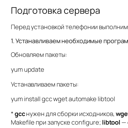
Подготовка сервера
Перед установкой телефонии выполним
1. Устанавливаем необходимые програ
Обновляем пакеты:
yum update
Устанавливаем пакеты:
yum install gcc wget automake libtool
*
gcc
нужен для сборки исходников,
wge
Makefile при запуске configure;
libtool
— 