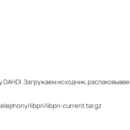
у DAHDI. Загружаем исходник, распаковывае
lephony/libpri/libpri-current.tar.gz