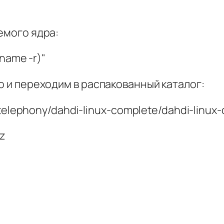
емого ядра:
name -r)"
 и переходим в распакованный каталог:
/telephony/dahdi-linux-complete/dahdi-linux-
z