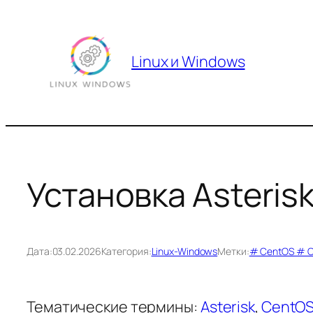
Перейти
к
содержимому
Linux и Windows
Установка Asterisk
Дата:
03.02.2026
Категория:
Linux-Windows
Метки:
# CentOS # 
Тематические термины:
Asterisk
,
CentO