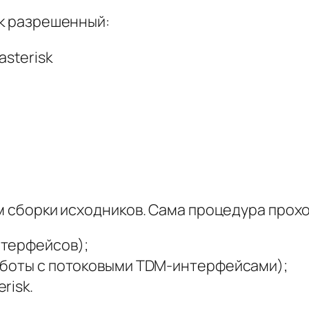
к разрешенный:
sterisk
 сборки исходников. Сама процедура проход
нтерфейсов);
работы с потоковыми TDM-интерфейсами);
risk.