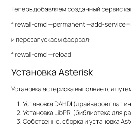
Теперь добавляем созданный сервис ка
firewall-cmd —permanent —add-service=a
и перезапускаем фаервол:
firewall-cmd —reload
Установка Asterisk
Установка астериска выполняется путем
Установка DAHDI (драйверов плат и
Установка LibPRI (библиотека для 
Собственно, сборка и установка Aste