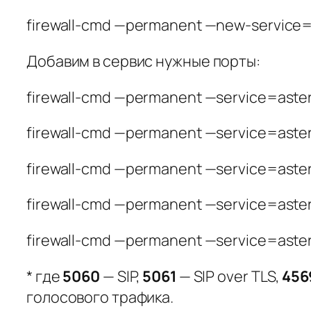
firewall-cmd —permanent —new-service=
Добавим в сервис нужные порты:
firewall-cmd —permanent —service=aste
firewall-cmd —permanent —service=aster
firewall-cmd —permanent —service=aste
firewall-cmd —permanent —service=aste
firewall-cmd —permanent —service=aste
* где
5060
— SIP,
5061
— SIP over TLS,
456
голосового трафика.