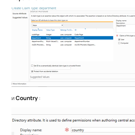
и
Country
: