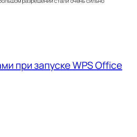
в большом разрешении стали очень сильно
и при запуске WPS Office