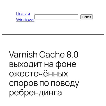
Перейти
к
Linux и
содержимому
Поиск
Поиск
Windows
Varnish Cache 8.0
выходит на фоне
ожесточённых
споров по поводу
ребрендинга