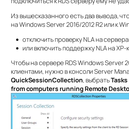
подключиться к RDS серверу ему не уда
Из вышесказанного есть два вывода, ч
на Windows Server 2016/2012 R2 или к Wi
отключить проверку NLA на серверах
или включить поддержку NLA на XP-
Чтобы на сервере RDS Windows Server 
клиентами, нужно в консоли Server Man
QuickSessionCollection
, выбрать
Tasks
from
computers
running
Remote
Deskt