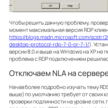
Чтобы решить данную проблему, проверь
момент максимальная версия RDP клиен
https://blogs.msdn.microsoft.com/scstr
desktop-protocol-rdp-7-0-or-7-1/
). Уста
версии 8.0 и выше на Windows на XP не
проблема с RDP подключением решилась
Отключаем NLA на сервере 
Начав более подробно изучать тему RDS 
выше) по умолчанию требует от своих 
проверки подлинности на уровне сети,