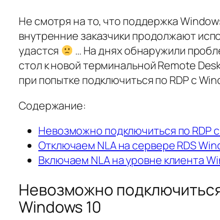
Не смотря на то, что поддержка Window
внутренние заказчики продолжают испо
удастся
… На днях обнаружили пробл
стол к новой терминальной Remote Desk
при попытке подключиться по RDP с Wind
Содержание:
Невозможно подключиться по RDP с 
Отключаем NLA на сервере RDS Wind
Включаем NLA на уровне клиента W
Невозможно подключиться п
Windows 10