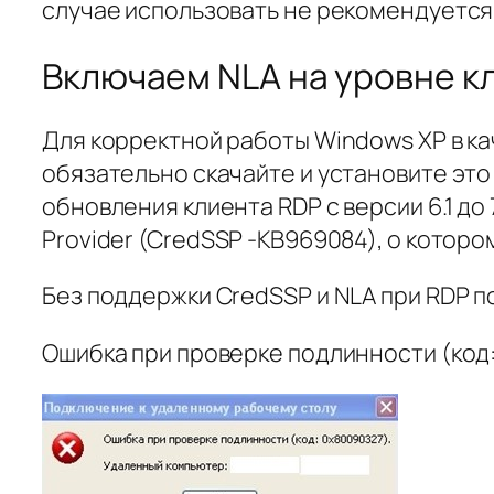
случае использовать не рекомендуется
Включаем NLA на уровне к
Для корректной работы Windows XP в кач
обязательно скачайте и установите эт
обновления клиента RDP с версии 6.1 до 
Provider (CredSSP -KB969084), о которо
Без поддержки CredSSP и NLA при RDP 
Ошибка при проверке подлинности (код: