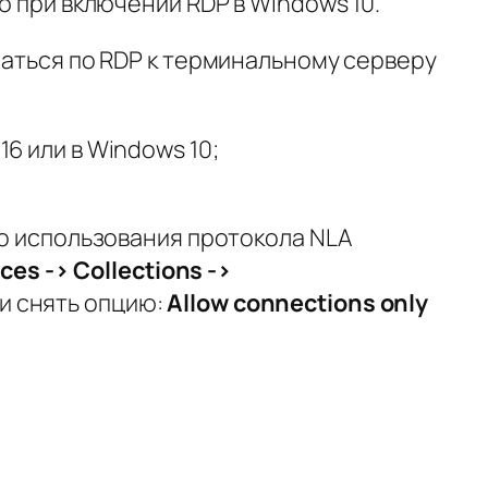
 при включении RDP в Windows 10.
аться по RDP к терминальному серверу
6 или в Windows 10;
о использования протокола NLA
ices
-> Collections
->
и снять опцию:
Allow
connections
only