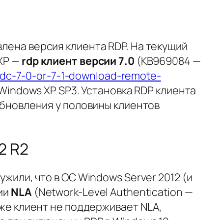
лена версия клиента RDP. На текущий
XP —
rdp
клиент версии 7.0
(KB969084 —
rdc-7-0-or-7-1-download-remote-
Windows XP SP3. Установка RDP клиента
обновления у половины клиентов
2 R2
жили, что в ОС Windows Server 2012 (и
ии
NLA
(Network-Level Authentication —
и же клиент не поддерживает NLA,