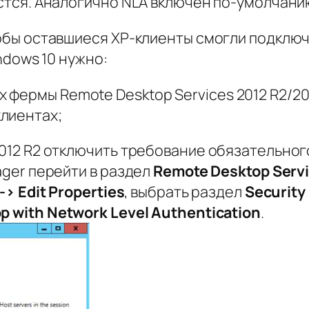
стся. Аналогично NLA включен по-умолчанию
тобы оставшиеся XP-клиенты смогли подключ
ndows 10 нужно:
 фермы Remote Desktop Services 2012 R2/201
клиентах;
2012 R2 отключить требование обязательног
ager перейти в раздел
Remote
Desktop
Serv
-> Edit
Properties
, выбрать раздел
Security
op
with
Network
Level
Authentication
.