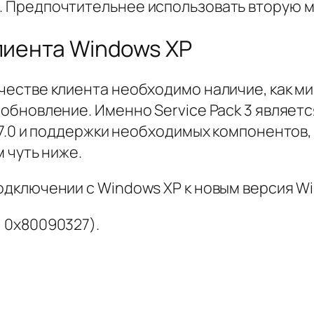
. Предпочтительнее использовать вторую м
лиента Windows XP
естве клиента необходимо наличие, как мини
о обновление. Именно Service Pack 3 являе
7.0 и поддержки необходимых компонентов, в
м чуть ниже.
подключении с Windows XP к новым версия W
 0x80090327).